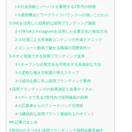
1-2.社会貢献とパーパスを重視するZ世代の特徴
1-3.成長機会とワークライフバランスへの強いこだわり
2.SNSを活用した効果的な採用ブランディング施策
2-1.TikTokとInstagramを活用した企業文化の発信方法
2-2.社員による実体験コンテンツの作成テクニック
2-3.ショート動画で魅せる職場の雰囲気作り
3.今すぐ実践できる採用ブランディング改革
3-1.オープンな企業文化を可視化する具体的な方法
3-2.柔軟な働き方制度の導入ステップ
3-3.成功企業に学ぶ採用ブランディング事例
4.採用ブランディングの効果測定と改善サイクル
4-1.データで見るZ世代向け採用施策の効果
4-2.応募者からのフィードバック活用術
4-3.継続的な採用ブランド価値向上のポイント
## 記事のまとめ
Z世代の心をつかむ採用ブランディング無料診断実施中