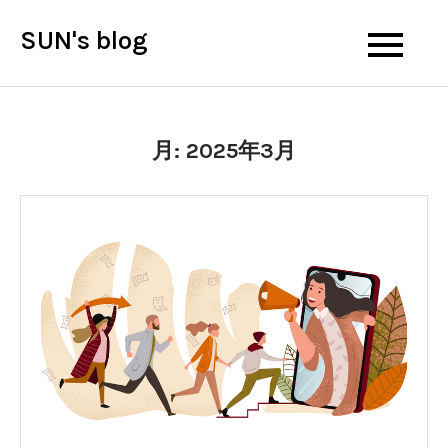
Skip
SUN's blog
to
content
月:
2025年3月