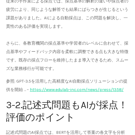
従来の手作業による採点では、採点基準の解釈の違いや採点者の
疲労により、同じような解答でも結果にばらつきが生じるという
課題がありました。AIによる自動採点は、この問題を解決し、一
貫性のある評価を実現します。
さらに、各教育機関の採点基準や学習者のレベルに合わせて、採
点基準やフィードバック内容を柔軟に調整できる点も大きな特徴
です。既存の採点フローを維持したまま導入できるため、スムー
ズな業務移行が可能です。
参照: GPT-3.5を活用した高精度なAI自動採点ソリューションの提
供を開始 … –
https://www.edulab-inc.com/news/press/1358/
3-2.記述式問題もAIが採点！
評価のポイント
記述式問題のAI採点では、BERTを活用して答案の各文字を分析