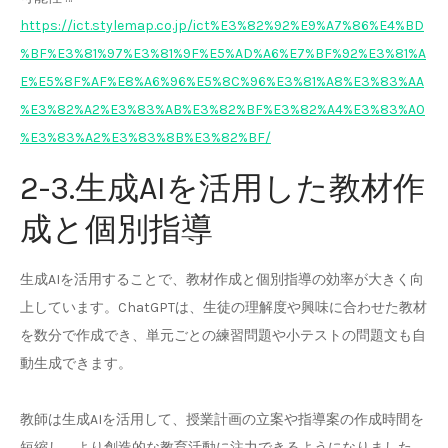
https://ict.stylemap.co.jp/ict%E3%82%92%E9%A7%86%E4%BD
%BF%E3%81%97%E3%81%9F%E5%AD%A6%E7%BF%92%E3%81%A
E%E5%8F%AF%E8%A6%96%E5%8C%96%E3%81%A8%E3%83%AA
%E3%82%A2%E3%83%AB%E3%82%BF%E3%82%A4%E3%83%A0
%E3%83%A2%E3%83%8B%E3%82%BF/
2-3.生成AIを活用した教材作
成と個別指導
生成AIを活用することで、教材作成と個別指導の効率が大きく向
上しています。ChatGPTは、生徒の理解度や興味に合わせた教材
を数分で作成でき、単元ごとの練習問題や小テストの問題文も自
動生成できます。
教師は生成AIを活用して、授業計画の立案や指導案の作成時間を
短縮し、より創造的な教育活動に注力できるようになりました。