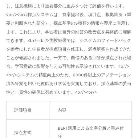
し、注意機構により重要部分に重みをつけて評価を行います。
<br/><br/>採点システムは、答案提出後、項目点、根拠箇所（重
要と判断された部分）、採点基準の3種類の情報を即座に表示し
ます。これにより、学習者は自身の回答の改善点を具体的に理解
できます。<br/><br/>実験結果では、システムのフィードバック
を参考にした学習者が採点項目を修正し、満点解答を作成できた
ことが確認されました。一方で、自信のある回答が減点された場
合、学習意欲に影響を与える可能性も示唆されています。<br/>
<br/>システムの精度向上のため、2000件以上のアノテーション
済み答案を用いた教師あり学習を実施しており、採点基準の妥当
性と一貫性の確保に努めています。<br/><br/>
評価項目
内容
BERT活用による文字分析と重み付
採点方式
け