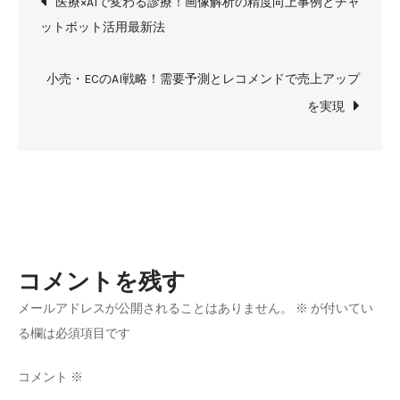
界
医療×AIで変わる診療！画像解析の精度向上事例とチャ
の
ットボット活用最新法
稿
AI
活
ナ
小売・ECのAI戦略！需要予測とレコメンドで売上アップ
用！
を実現
個
ビ
別
ゲ
最
適
ー
化
学
シ
コメントを残す
習
と
メールアドレスが公開されることはありません。
※
が付いてい
ョ
自
る欄は必須項目です
動
ン
採
コメント
※