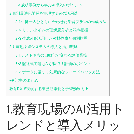
1-3.成功事例から学ぶAI導入のポイント
2.個別最適化学習を実現するAIの活用法
2-1.生徒一人ひとりに合わせた学習プランの作成方法
2-2.リアルタイムの理解度分析と弱点把握
2-3.生成AIを活用した教材作成と個別指導
3.AI自動採点システムの導入と活用戦略
3-1.テスト採点の自動化で変わる評価業務
3-2.記述式問題もAIが採点！評価のポイント
3-3.データに基づく効果的なフィードバック方法
## 記事のまとめ
教育DXで実現する業務効率化と学習効果向上
1.教育現場のAI活用ト
レンドと導入メリッ