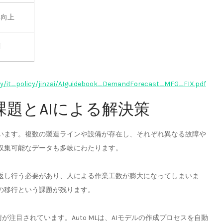
率向上
測
icy/it_policy/jinzai/AIguidebook_DemandForecast_MFG_FIX.pdf
課題とAIによる解決策
います。複数の製造ラインや設備が存在し、それぞれ異なる故障や
収集可能なデータも多岐にわたります。
返し行う必要があり、人による作業工数が膨大になってしまいま
の移行という課題が残ります。
術が注目されています。Auto MLは、AIモデルの作成プロセスを自動