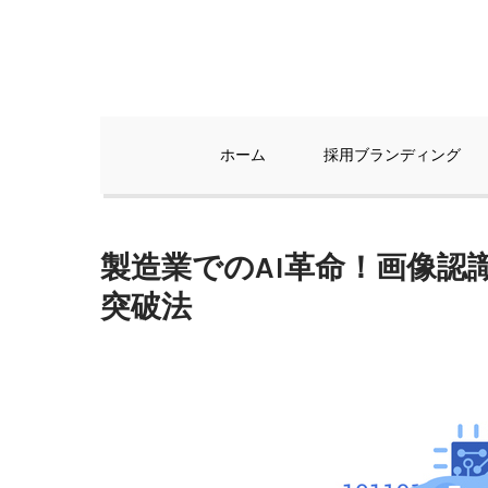
Skip
to
content
ホーム
採用ブランディング
製造業でのAI革命！画像認
突破法