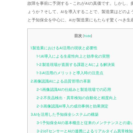
故障を事前に予測する – これがAIの真価です。しか
ょうか？そして、AIを導入することで、製造業はどの
と予知保全を中心に、AIが製造業にもたらす驚くべき生
目次
[
hide
]
1.製造業におけるAI活用の現状と必要性
1-1.AI導入による生産性向上と効率化の実態
1-2.製造現場が直面する課題とAIによる解決策
1-3.AI活用のメリットと導入時の注意点
2.画像認識AIによる品質管理の革新
2-1.画像認識AIの仕組みと製造現場での応用
2-2.不良品検出・異常検知の自動化と精度向上
2-3.画像認識AI導入の成功事例と効果測定
3.AIを活用した予知保全システムの構築
3-1.予知保全AIの基本概念と従来のメンテナンスとの違
3-2.IoTセンサーとAIの連携によるリアルタイム異常検知