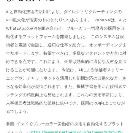
AIと自動化技術の活用により、ダイレクトリクルーティングの
ROI最大化が現実のものとなりつつあります。 Vahan.aiは、AIと
WhatsAppのAPIを組み合わせ、ブルーカラー労働者の採用を自
動化するプラットフォームを開発しました。 このシステムは候
補者と電話で会話し、適切な仕事を紹介し、オンボーディングま
でサポートします。特筆すべきは、多様なアクセントや方言に対
応できる点です。これにより、企業は効率的に適切な人材を見つ
けることが可能になります。 今後は、AIによる候補者スクリー
ニングや、チャットボットを活用した初期対応の自動化など、さ
らなる効率化が期待されます。また、機械学習を用いた候補者マ
ッチングの精度向上も見込まれます。これらの技術革新により、
人事担当者は戦略的な業務に集中でき、採用のROI向上につなが
るでしょう。
参照: インドでブルーカラー労働者の採用を自動化するプラット
フォーム … –
https://www.atpartners.co.jp/ja/news/2024-09-