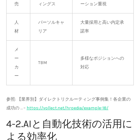
売
ィングス
ーション重視
人
パーソルキャ
大量採用と高い内定承
材
リア
諾率
メ
ー
多様なポジションへの
TBM
カ
対応
ー
参照: 【業界別】ダイレクトリクルーティング事例集！各企業の
成功の … –
https://vollect.net/hrpedia/example-18/
4-2.AIと自動化技術の活用に
よる効率化