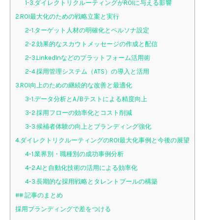
1-3.ダイレクトリクルーティングがROIに与える影響
2.ROI最大化のための戦略立案と実行
2-1.ターゲット人材の明確化とペルソナ設定
2-2.効果的なスカウトメッセージの作成と配信
2-3.LinkedInなどのプラットフォーム活用術
2-4.採用管理システム（ATS）の導入と活用
3.ROI向上のための継続的な改善と最適化
3-1.データ分析とA/Bテストによる精度向上
3-2.採用フローの効率化とコスト削減
3-3.候補者体験の向上とブランディング強化
4.ダイレクトリクルーティングのROI最大化事例と今後の展望
4-1.業界別・職種別の成功事例分析
4-2.AIと自動化技術の活用による効率化
4-3.長期的な採用戦略とタレントプールの構築
## 記事のまとめ
採用ブランディングで差をつける