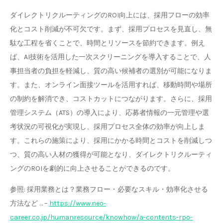
ダイレクトリクルーティングのROI向上には、採用フローの効率
化とコスト削減が不可欠です。まず、採用プロセスを見直し、無
駄な工程を省くことで、時間とリソースを節約できます。例え
ば、AI技術を活用した一次スクリーニングを導入することで、人
事担当者の負担を軽減し、質の高い候補者の選別が可能になりま
す。また、オンライン面接ツールを活用すれば、移動時間や場所
の制約を解消でき、コストカットにつながります。さらに、採用
管理システム（ATS）の導入により、応募者情報の一元管理や選
考状況の可視化が実現し、採用プロセス全体の効率が向上しま
す。これらの施策により、採用にかかる時間とコストを削減しつ
つ、質の高い人材の獲得が可能となり、ダイレクトリクルーティ
ングのROIを劇的に向上させることができるのです。
参照: 採用業務とは？業務フロー・必要なスキル・効率化させる
方法など … –
https://www.neo-
career.co.jp/humanresource/knowhow/a-contents-rpo-