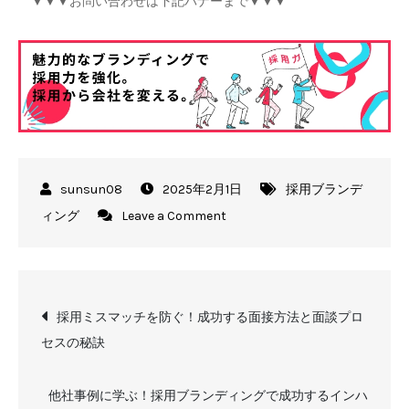
▼▼▼お問い合わせは下記バナーまで▼▼▼
2025年2月1日
採用ブランデ
on
ィング
Leave a Comment
ROI
を
劇
投
的
採用ミスマッチを防ぐ！成功する面接方法と面談プロ
に
セスの秘訣
稿
向
上
他社事例に学ぶ！採用ブランディングで成功するインハ