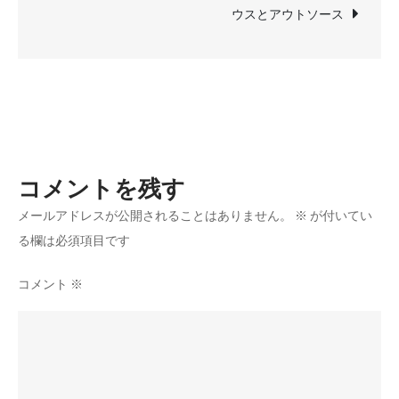
ナ
さ
ウスとアウトソース
せ
ビ
る
ゲ
ダ
イ
ー
レ
ク
シ
コメントを残す
ト
リ
メールアドレスが公開されることはありません。
※
が付いてい
ョ
ク
る欄は必須項目です
ル
ン
ー
コメント
※
テ
ィ
ン
グ