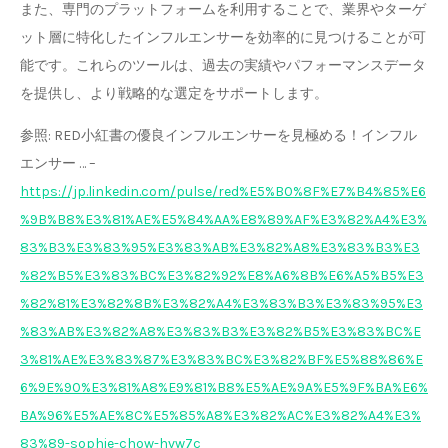
また、専門のプラットフォームを利用することで、業界やターゲ
ット層に特化したインフルエンサーを効率的に見つけることが可
能です。これらのツールは、過去の実績やパフォーマンスデータ
を提供し、より戦略的な選定をサポートします。
参照: RED小紅書の優良インフルエンサーを見極める！インフル
エンサー … –
https://jp.linkedin.com/pulse/red%E5%B0%8F%E7%B4%85%E6
%9B%B8%E3%81%AE%E5%84%AA%E8%89%AF%E3%82%A4%E3%
83%B3%E3%83%95%E3%83%AB%E3%82%A8%E3%83%B3%E3
%82%B5%E3%83%BC%E3%82%92%E8%A6%8B%E6%A5%B5%E3
%82%81%E3%82%8B%E3%82%A4%E3%83%B3%E3%83%95%E3
%83%AB%E3%82%A8%E3%83%B3%E3%82%B5%E3%83%BC%E
3%81%AE%E3%83%87%E3%83%BC%E3%82%BF%E5%88%86%E
6%9E%90%E3%81%A8%E9%81%B8%E5%AE%9A%E5%9F%BA%E6%
BA%96%E5%AE%8C%E5%85%A8%E3%82%AC%E3%82%A4%E3%
83%89-sophie-chow-hvw7c