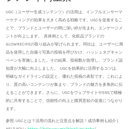
UGC（ユーザー生成コンテンツ）の活用は、インフルエンサーマ
ーケティングの効果を大きく高める戦略です。UGCを促進するこ
とで、ブランドとユーザーの間に深い絆が生まれ、エンゲージメ
ントが向上します。 具体例として、化粧品ブランドの
GLOWRECIPEの取り組みが挙げられます。同社は、ユーザーに商
品を使用した自撮り写真の投稿を呼びかけ、ハッシュタグキャン
ペーンを実施しました。その結果、投稿数が急増し、ブランド認
知度が大幅に向上しました。 UGCを効果的に活用するコツは、
明確なガイドラインの設定と、優れた投稿の表彰です。これによ
り、質の高いコンテンツが集まり、ブランドの魅力を多角的に伝
えることができます。さらに、UGCをウェブサイトやSNSで積極
的に共有することで、信頼性の向上と購買意欲の促進につながり
ます。
参照: UGCとは？活用の流れと注意点を解説！成功事例も紹介 |
HELP YOU –
https://help-you.me/blog/ugc-toha/