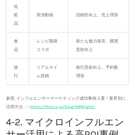
化
粧
実演動画
信頼性向上、売上増加
品
食
レシピ開発
新たな魅力発見、購買
品
コラボ
意欲向上
旅
リアルタイ
旅行意欲向上、予約数
行
ム投稿
増加
参照: インフルエンサーマーケティング成功事例３選！業界別に
活用方法 … –
https://fint.co.jp/blog/MMKlghU-
4-2. マイクロインフルエン
サー活用による高ROI事例