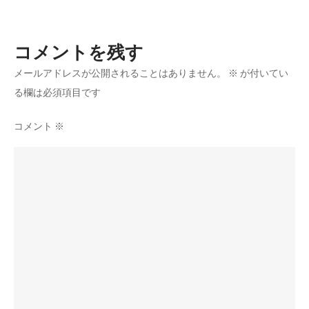
ー
シ
ー
シ
コメントを残す
と
の
メールアドレスが公開されることはありません。
※
が付いてい
ョ
違
る欄は必須項目です
い
ン
や
コメント
※
向
上
さ
せ
る
メ
リ
ッ
ト、