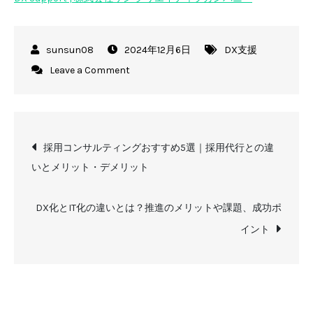
2024年12月6日
DX支援
on
Leave a Comment
DX
リ
テ
投
ラ
採用コンサルティングおすすめ5選｜採用代行との違
シ
いとメリット・デメリット
稿
ー
と
ナ
DX化とIT化の違いとは？推進のメリットや課題、成功ポ
は？
イント
IT
ビ
リ
ゲ
テ
ラ