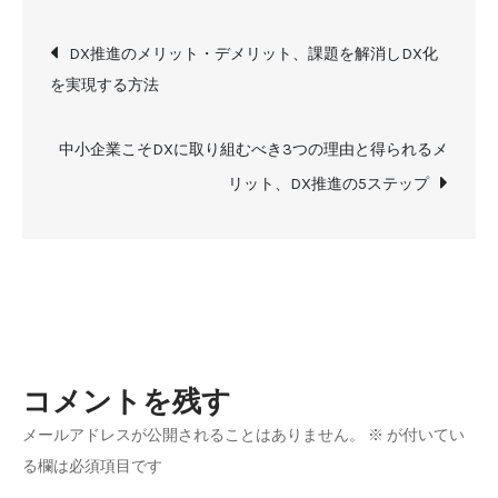
材
投
を
DX推進のメリット・デメリット、課題を解消しDX化
育
を実現する方法
稿
成
す
ナ
中小企業こそDXに取り組むべき3つの理由と得られるメ
る
リット、DX推進の5ステップ
5
ビ
つ
ゲ
の
ス
ー
テ
ッ
シ
コメントを残す
プ、
求
メールアドレスが公開されることはありません。
※
が付いてい
ョ
め
る欄は必須項目です
ら