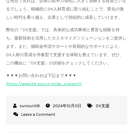
な視点で見れば、企業の競争力強化に大きく貢献する投資といえ
るでしょう。積極的にDX人材育成に取り組むことで、変化の激
しい時代を乗り越え、企業として持続的に成長していけます。
弊社の『DX支援』では、具体的な成功事例と豊富な経験を持
ち、最新技術を活用したカスタマイズソリューションをご提供し
ます。また、補助金申請サポートや長期的なサポートにより、
DX人材の育成を伴奏型で支援する体制も整えています。ぜひ、
この機会に『DX支援』の詳細をチェックしてください。
▼▼▼お問い合わせは下記まで▼▼▼
https://www.kk-sun.co.jp/dx_support/
2024年10月5日
DX支援
on
Leave a Comment
DX
人