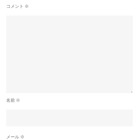
ン
れ
コメント
※
る
ス
キ
ル
と
育
成
の
メ
リ
名前
※
ッ
ト
メール
※