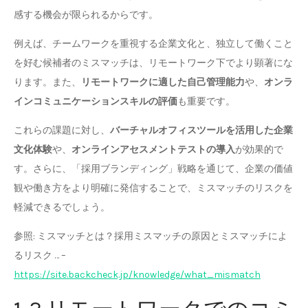
感する機会が限られるからです。
例えば、チームワークを重視する企業文化と、独立して働くこと
を好む候補者のミスマッチは、リモートワーク下でより顕著にな
ります。また、
リモートワークに適した自己管理能力
や、
オンラ
インコミュニケーションスキルの評価
も重要です。
これらの課題に対し、
バーチャルオフィスツールを活用した企業
文化体験
や、
オンラインアセスメントテストの導入
が効果的で
す。さらに、「採用ブランディング」戦略を通じて、企業の価値
観や働き方をより明確に発信することで、ミスマッチのリスクを
軽減できるでしょう。
参照: ミスマッチとは？採用ミスマッチの原因とミスマッチによ
るリスク … –
https://site.backcheck.jp/knowledge/what_mismatch