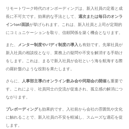
リモートワーク時代のオンボーディングは、新入社員の定着と成
長に不可欠です。効果的な手法として、
週次または毎日のオンラ
イン1on1面談
が挙げられます。これは、新入社員と上司が定期的
にコミュニケーションを取り、信頼関係を築く機会となります。
また、
メンター制度やバディ制度の導入
も有効です。先輩社員が
新入社員の相談役となり、業務上の疑問や不安を解消する手助け
をします。これは、まるで新入社員が会社という海を航海する際
の羅針盤のような役割を果たします。
さらに、
人事部主導のオンライン飲み会や同期会の開催
も重要で
す。これにより、社員同士の交流が促進され、孤立感の解消につ
ながります。
プレボーディング
も効果的です。入社前から会社の雰囲気や文化
に触れることで、新入社員の不安を軽減し、スムーズな適応を促
します。