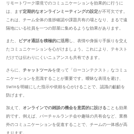
リモートワーク環境でのコミュニケーションを効果的に行うに
は、まず
定期的なオンラインミーティングの設定
が不可欠です。
これは、チーム全体の進捗確認や課題共有の場となり、まるで遠
隔地にいる社員を一つの部屋に集めるような効果があります。
また、
ビデオ通話を積極的に活用
し、表情や身振り手振りを交え
たコミュニケーションを心がけましょう。これにより、テキスト
だけでは伝わりにくいニュアンスも共有できます。
さらに、
チャットツール
を使って「ローコンテクスト」なコミュ
ニケーションを意識することが重要です。曖昧な表現を避け、
5W1Hを明確にした指示や依頼を心がけることで、認識の齟齬を
防げます。
加えて、
オンラインでの雑談の機会を意図的に設ける
ことも効果
的です。例えば、バーチャルランチ会や趣味の共有会など、業務
外のコミュニケーションを促進することで、チームの一体感が高
まります。