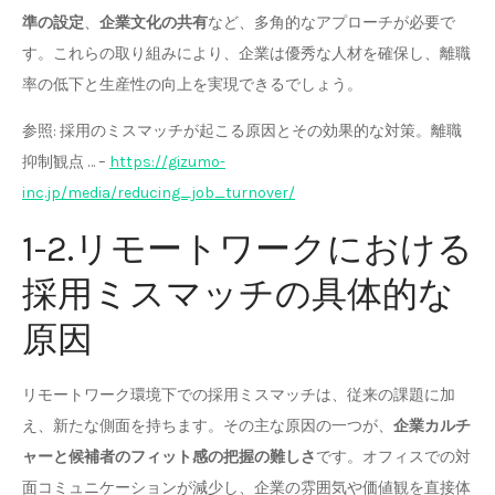
準の設定
、
企業文化の共有
など、多角的なアプローチが必要で
す。これらの取り組みにより、企業は優秀な人材を確保し、離職
率の低下と生産性の向上を実現できるでしょう。
参照: 採用のミスマッチが起こる原因とその効果的な対策。離職
抑制観点 … –
https://gizumo-
inc.jp/media/reducing_job_turnover/
1-2.リモートワークにおける
採用ミスマッチの具体的な
原因
リモートワーク環境下での採用ミスマッチは、従来の課題に加
え、新たな側面を持ちます。その主な原因の一つが、
企業カルチ
ャーと候補者のフィット感の把握の難しさ
です。オフィスでの対
面コミュニケーションが減少し、企業の雰囲気や価値観を直接体