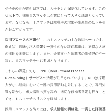
少子高齢化が進む日本では、人手不足が深刻化しています。この
状況下で、採用ミスマッチは企業にとって大きな課題となってい
ます。なぜなら、ミスマッチは離職率の増加や生産性の低下を引
き起こすからです。
採用プロセスの不備
が、このミスマッチの主な原因の一つです。
例えば、曖昧な求人情報や一貫性のない評価基準は、適切な人材
の採用を困難にします。また、企業文化と応募者の価値観の不一
致も、ミスマッチを生む要因となります。
これらの課題に対し、
RPO（Recruitment Process
Outsourcing）サービス
の活用が注目されています。RPOは採用
力がない組織において一部の採用活動を外注することで、専門知
識を活かし、求人情報の質を高め、適切な候補者選定を行うこと
でき、ミスマッチのリスクを軽減します。
採用ミスマッチを防ぐには、
求人情報の明確化
、
一貫した評価基