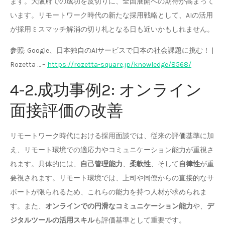
ます。大阪府での成功を皮切りに、全国展開への期待が高まって
います。リモートワーク時代の新たな採用戦略として、AIの活用
が採用ミスマッチ解消の切り札となる日も近いかもしれません。
参照: Google、日本独自のAIサービスで日本の社会課題に挑む！ |
Rozetta … –
https://rozetta-square.jp/knowledge/8568/
4-2.成功事例2: オンライン
面接評価の改善
リモートワーク時代における採用面談では、従来の評価基準に加
え、リモート環境での適応力やコミュニケーション能力が重視さ
れます。具体的には、
自己管理能力
、
柔軟性
、そして
自律性
が重
要視されます。リモート環境では、上司や同僚からの直接的なサ
ポートが限られるため、これらの能力を持つ人材が求められま
す。また、
オンラインでの円滑なコミュニケーション能力
や、
デ
ジタルツールの活用スキル
も評価基準として重要です。