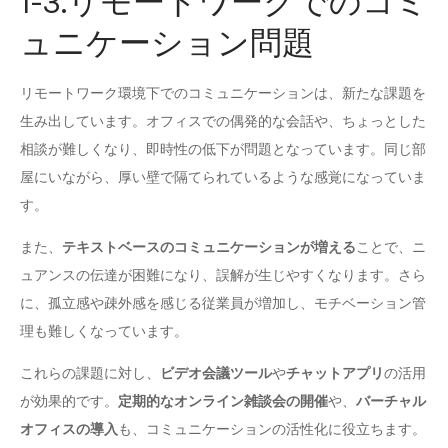
1-3.リモートワークでのコミ
ュニケーション問題
リモートワーク環境下でのコミュニケーションは、新たな課題を
生み出しています。オフィスでの偶発的な会話や、ちょっとした
相談が難しくなり、即時性の低下が問題となっています。同じ部
屋にいながら、厚い壁で隔てられているような感覚になっていま
す。
また、
テキストベースのコミュニケーションが増える
ことで、ニ
ュアンスの伝達が困難になり、誤解が生じやすくなります。さら
に、孤立感や疎外感を感じる従業員が増加し、モチベーション管
理も難しくなっています。
これらの課題に対し、
ビデオ会議ツール
や
チャットアプリ
の活用
が効果的です。
定期的なオンライン雑談会の開催
や、
バーチャル
オフィスの導入
も、コミュニケーションの活性化に役立ちます。