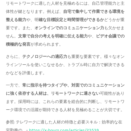
リモートワークに適した人材を見極めるには、自己管理能力と主
体性が鍵となります。例えば、
自宅で集中して作業できる環境を
整える能力
や、明
確な目標設定と時間管理ができるか
どうかが重
要です。また、
オンラインでのコミュニケーション力
も欠かせま
せん。
文章で自分の考えを明確に伝える能力
や、
ビデオ会議での
積極的な発言
が求められます。
さらに、
テクノロジーへの適応力
も重要な要素です。様々なオン
ラインツールを使いこなせるか、トラブル時に自力で解決できる
かなどを評価します。
一方で、
常に指示を待つタイプや、対面でのコミュニケーション
に強く依存する人材は、リモートワークに適さない
可能性があり
ます。採用時には、これらの要素を総合的に判断し、リモートワ
ーク環境での活躍が期待できる人材を見極めることが大切です。
参照: テレワークに適した人材の特徴と必要スキル：効率的な在
宅勤務の … –
https://x-hours.com/articles/23539