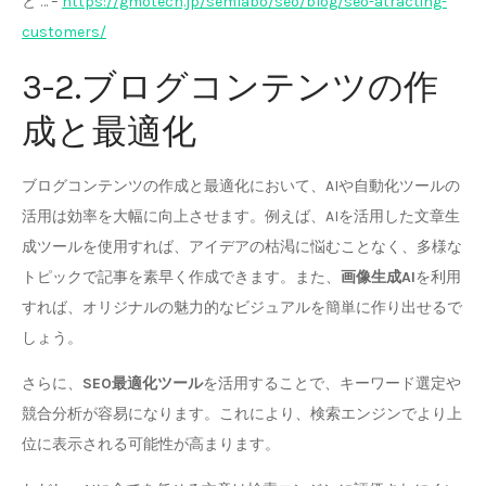
と … –
https://gmotech.jp/semlabo/seo/blog/seo-atracting-
customers/
3-2.ブログコンテンツの作
成と最適化
ブログコンテンツの作成と最適化において、AIや自動化ツールの
活用は効率を大幅に向上させます。例えば、AIを活用した文章生
成ツールを使用すれば、アイデアの枯渇に悩むことなく、多様な
トピックで記事を素早く作成できます。また、
画像生成AI
を利用
すれば、オリジナルの魅力的なビジュアルを簡単に作り出せるで
しょう。
さらに、
SEO最適化ツール
を活用することで、キーワード選定や
競合分析が容易になります。これにより、検索エンジンでより上
位に表示される可能性が高まります。