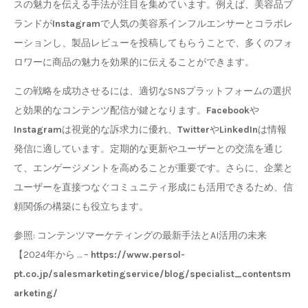
スの魅力を伝える手法が注目を集めています。例えば、美容品ブ
ランドが
Instagram
で人気の美容系インフルエンサーとコラボレ
ーションし、製品レビューを投稿してもらうことで、多くのフォ
ロワーに商品の魅力を効果的に伝えることができます。
この戦略を成功させるには、適切なSNSプラットフォームの選択
と効果的なコンテンツ配信が鍵となります。
Facebook
や
Instagram
は視覚的な訴求力に優れ、
Twitter
や
LinkedIn
は情報
発信に適しています。定期的な更新やユーザーとの交流を通じ
て、エンゲージメントを高めることが重要です。さらに、企業と
ユーザーを直接つなぐコミュニティ形成にも活用できるため、信
頼関係の構築にも役立ちます。
参照: コンテンツマーケティングの最新手法とAI活用の未来
【2024年から … –
https://www.persol-
pt.co.jp/salesmarketingservice/blog/specialist_contentsm
arketing/