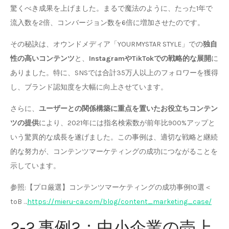
驚くべき成果を上げました。まるで魔法のように、たった1年で
流入数を2倍、コンバージョン数を6倍に増加させたのです。
その秘訣は、オウンドメディア「YOURMYSTAR STYLE」での
独自
性の高いコンテンツ
と、
InstagramやTikTokでの戦略的な展開
に
ありました。特に、SNSでは合計35万人以上のフォロワーを獲得
し、ブランド認知度を大幅に向上させています。
さらに、
ユーザーとの関係構築に重点を置いたお役立ちコンテン
ツの提供
により、2021年には指名検索数が前年比900%アップと
いう驚異的な成長を遂げました。この事例は、適切な戦略と継続
的な努力が、コンテンツマーケティングの成功につながることを
示しています。
参照:【プロ厳選】コンテンツマーケティングの成功事例10選＜
toB …
https://mieru-ca.com/blog/content_marketing_case/
2-2.事例2：中小企業の売上