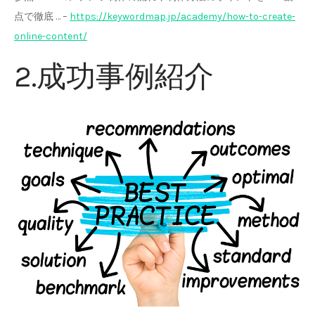
点で徹底 … –
https://keywordmap.jp/academy/how-to-create-
online-content/
2.成功事例紹介