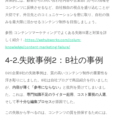
具体的には、顧客からの問い合わせ内容や営業部門からの情報を
コンテンツに反映させるなど、自社独自の視点を盛り込むことが
大切です。外注先とのコミュニケーションを密に取り、自社の強
みを最大限に活かせるコンテンツ制作を目指しましょう。
参照: コンテンツマーケティングでよくある失敗15選と対策を詳
しく紹介！…
https://wehubworks.com/colum-
knowledge/content-marketing-failure/
4-2.失敗事例2：B社の事例
D2C企業B社の失敗事例は、質の高いコンテンツ制作の重要性を
浮き彫りにしました。B社は自社ブログで商品紹介を行いました
が、
内容が薄く「参考にならない」
と批判を受けてしまいまし
た。これは、
専門知識不足のライター起用
、
コスト重視の人選
、
そして
不十分な編集プロセス
が原因でした。
この失敗から学べるのは、コンテンツの質を担保するためには、