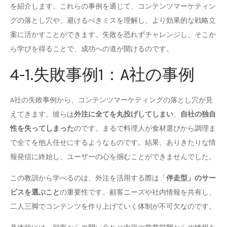
を紹介します。これらの事例を通じて、コンテンツマーケティン
グの落とし穴や、避けるべきミスを理解し、より効果的な戦略立
案に活かすことができます。失敗を恐れずチャレンジし、そこか
ら学びを得ることで、成功への道が開けるのです。
4-1.失敗事例1：A社の事例
A社の失敗事例から、コンテンツマーケティングの落とし穴が見
えてきます。彼らは
外注に全てを丸投げしてしまい
、
自社の独自
性を失ってしまった
のです。まるで料理人が食材選びから調理ま
で全てを他人任せにするようなものです。結果、ありきたりな情
報発信に終始し、ユーザーの心を掴むことができませんでした。
この教訓から学べるのは、外注を活用する際は「
伴走型」のサー
ビスを選ぶこと
の重要性です。顧客ニーズや社内情報を共有し、
二人三脚でコンテンツを作り上げていく体制が不可欠なのです。