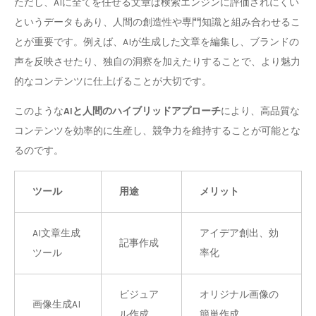
ただし、AIに全てを任せる文章は検索エンジンに評価されにくい
というデータもあり、人間の創造性や専門知識と組み合わせるこ
とが重要です。例えば、AIが生成した文章を編集し、ブランドの
声を反映させたり、独自の洞察を加えたりすることで、より魅力
的なコンテンツに仕上げることが大切です。
このような
AIと人間のハイブリッドアプローチ
により、高品質な
コンテンツを効率的に生産し、競争力を維持することが可能とな
るのです。
ツール
用途
メリット
AI文章生成
アイデア創出、効
記事作成
ツール
率化
ビジュア
オリジナル画像の
画像生成AI
ル作成
簡単作成