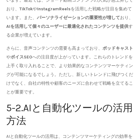
います。最近では、ショート動画コンテンツの人気が急上昇して
おり、
TikTok
や
InstagramReels
を活用した戦略が注目を集めて
います。また、
パーソナライゼーションの重要性が増して
おり、
AIを活用して個々のユーザーに最適化されたコンテンツを提供
す
る企業が増えています。
さらに、音声コンテンツの需要も高まっており、
ポッドキャスト
や
ボイスSEO
への注目度が上がっています。これらのトレンドを
上手く取り入れることで、より効果的なコンテンツマーケティン
グが可能になるでしょう。ただし、新しいトレンドに飛びつくだ
けでなく、自社の特性や顧客のニーズに合わせて戦略を立てるこ
とが重要です。
5-2.AIと自動化ツールの活用
方法
AIと自動化ツールの活用は、コンテンツマーケティングの効率を