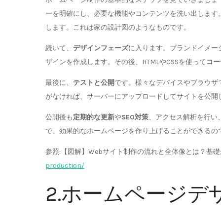
ーを明確にし、必要な機能やコンテンツを洗い出します
します。これは家の設計図のようなものです。
続いて、
デザインフェーズ
に入ります。ブランドイメー
ザインを作成します。その後、HTMLやCSSを使って
コー
最後に、
テストと公開
です。様々なデバイスやブラウザ
がなければ、サーバーにアップロードしてサイトを公開
公開後も
定期的な更新
や
SEO対策
、アクセス解析を行い
で、効果的なホームページを作り上げることができるの
参照:【図解】Webサイト制作の流れと全体像とは？基礎か
production/
2.ホームページデ