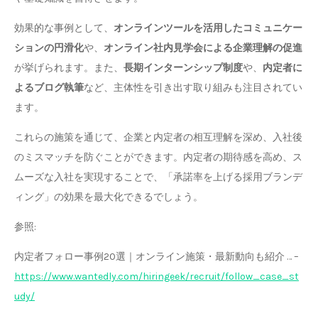
効果的な事例として、
オンラインツールを活用したコミュニケー
ションの円滑化
や、
オンライン社内見学会による企業理解の促進
が挙げられます。また、
長期インターンシップ制度
や、
内定者に
よるブログ執筆
など、主体性を引き出す取り組みも注目されてい
ます。
これらの施策を通じて、企業と内定者の相互理解を深め、入社後
のミスマッチを防ぐことができます。内定者の期待感を高め、ス
ムーズな入社を実現することで、「承諾率を上げる採用ブランデ
ィング」の効果を最大化できるでしょう。
参照:
内定者フォロー事例20選｜オンライン施策・最新動向も紹介 … –
https://www.wantedly.com/hiringeek/recruit/follow_case_st
udy/