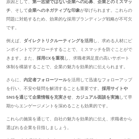
原因として、
第一志望ではない企業への応募
、
企業とのミスマッ
チ
、そして
企業へのネガティブな印象
が挙げられます。これらの
問題に対処するため、効果的な採用ブランディング戦略が不可欠
です。
例えば、
ダイレクトリクルーティングを活用
し、求める人材にピ
ンポイントでアプローチすることで、ミスマッチを防ぐことがで
きます。また、
採用CXを重視
し、求職者満足度の高いサポート
体制を構築することで、企業の魅力を効果的に伝えられます。
さらに、
内定者フォローツール
を活用して迅速なフォローアップ
を行い、不安や疑問を解消することも重要です。
採用サイトや
SNSを通じて企業情報を充実させ
、
カジュアル面談を実施
して早
期からエンゲージメントを深めることも効果的です。
これらの施策を通じて、自社の魅力を効果的に伝え、求職者から
選ばれる企業を目指しましょう。