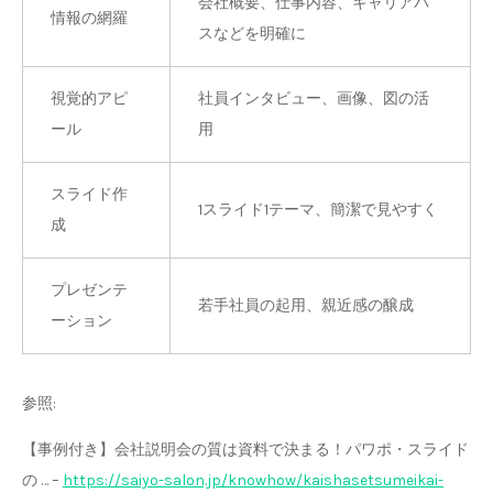
会社概要、仕事内容、キャリアパ
情報の網羅
スなどを明確に
視覚的アピ
社員インタビュー、画像、図の活
ール
用
スライド作
1スライド1テーマ、簡潔で見やすく
成
プレゼンテ
若手社員の起用、親近感の醸成
ーション
参照:
【事例付き】会社説明会の質は資料で決まる！パワポ・スライド
の … –
https://saiyo-salon.jp/knowhow/kaishasetsumeikai-