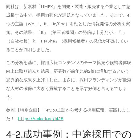
同社は、新素材「LIMEX」を開発・製造・販売する企業として急
成長する中で、採用力強化が課題となっていました。そこで、4
つの主語（We、I、It、He/She）を軸とした情報発信の分析を実
施。その結果、「It」（第三者機関）の発信は十分だが、「I」
（自社社員）と「He/She」（採用候補者）の発信が不足してい
ることが判明しました。
この分析を基に、採用広報コンテンツのテーマ拡充や候補者体験
向上に取り組んだ結果、応募数が前年比約2倍に増加するという
驚異的な成果を上げました。まさに、採用ブランディングが優秀
な人材の確保に大きく貢献することを示す好例と言えるでしょ
う。
参照:【特別企画】「4つの主語から考える採用広報」実践しまし
た！ …
https://seleck.cc/1428
4-2.成功事例：中途採用での