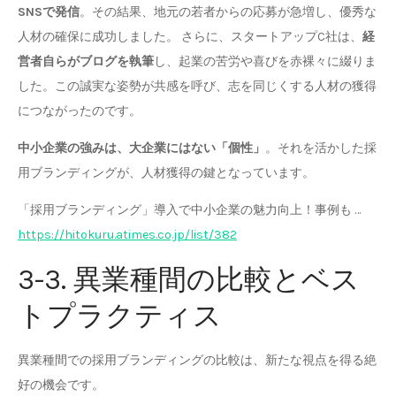
SNSで発信
。その結果、地元の若者からの応募が急増し、優秀な
人材の確保に成功しました。 さらに、スタートアップC社は、
経
営者自らがブログを執筆
し、起業の苦労や喜びを赤裸々に綴りま
した。この誠実な姿勢が共感を呼び、志を同じくする人材の獲得
につながったのです。
中小企業の強みは、大企業にはない「個性」
。それを活かした採
用ブランディングが、人材獲得の鍵となっています。
「採用ブランディング」導入で中小企業の魅力向上！事例も …
https://hitokuru.atimes.co.jp/list/382
3-3. 異業種間の比較とベス
トプラクティス
異業種間での採用ブランディングの比較は、新たな視点を得る絶
好の機会です。