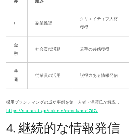
界
組み
クリエイティブ人材
IT
副業推奨
獲得
金
社会貢献活動
若手の共感獲得
融
共
従業員の活用
説得力ある情報発信
通
採用ブランディングの成功事例を第一人者・深澤氏が解説 …
https://sonar-ats.jp/column/ex-column-1797/
4. 継続的な情報発信