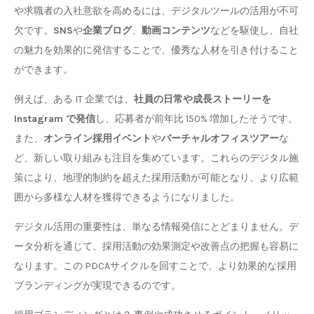
や求職者の入社意欲を高めるには、デジタルツールの活用が不可
欠です。
SNS
や
企業ブログ
、
動画コンテンツ
などを駆使し、自社
の魅力を効果的に発信することで、優秀な人材を引き付けること
ができます。
例えば、ある IT 企業では、
社員の日常や成長ストーリーを
Instagram で発信
し、応募者が前年比 150% 増加したそうです。
また、
オンライン採用イベント
や
バーチャルオフィスツアー
な
ど、新しい取り組みも注目を集めています。これらのデジタル施
策により、地理的制約を超えた採用活動が可能となり、より広範
囲から多様な人材を獲得できるようになりました。
デジタル活用の重要性は、単なる情報発信にとどまりません。デ
ータ分析を通じて、採用活動の効果測定や改善点の把握も容易に
なります。この PDCAサイクルを回すことで、より効果的な採用
ブランディングが実現できるのです。