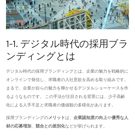
1-1. デジタル時代の採用ブラ
ンディングとは
デジタル時代の採用ブランディングとは、企業の魅力を戦略的に
オンラインで発信し、求職者の入社意欲を高める取り組みです。
まるで、企業が自らの魅力を輝かせるデジタルショーケースを作
るようなものです。 この手法が注目される背景には、少子高齢
化による人手不足と求職者の価値観の多様化があります。
採用ブランディングの
メリット
は、
企業認知度の向上
や
優秀な人
材の応募増加
、
競合との差別化
などが挙げられます。