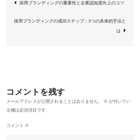
投
ル
採用ブランディングの重要性と企業認知度向上のコツ
時
稿
代
採用ブランディングの成功ステップ：5つの具体的手法と
の
ナ
は
採
用
ビ
ブ
ゲ
ラ
ン
ー
デ
コメントを残す
ィ
シ
ン
メールアドレスが公開されることはありません。
※
が付いてい
グ：
る欄は必須項目です
ョ
成
功
コメント
※
ン
ポ