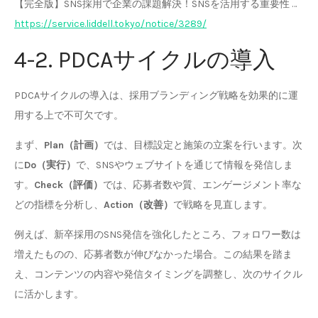
【完全版】SNS採用で企業の課題解決！SNSを活用する重要性 …
https://service.liddell.tokyo/notice/3289/
4-2. PDCAサイクルの導入
PDCAサイクルの導入は、採用ブランディング戦略を効果的に運
用する上で不可欠です。
まず、
Plan（計画）
では、目標設定と施策の立案を行います。次
に
Do（実行）
で、SNSやウェブサイトを通じて情報を発信しま
す。
Check（評価）
では、応募者数や質、エンゲージメント率な
どの指標を分析し、
Action（改善）
で戦略を見直します。
例えば、新卒採用のSNS発信を強化したところ、フォロワー数は
増えたものの、応募者数が伸びなかった場合。この結果を踏ま
え、コンテンツの内容や発信タイミングを調整し、次のサイクル
に活かします。