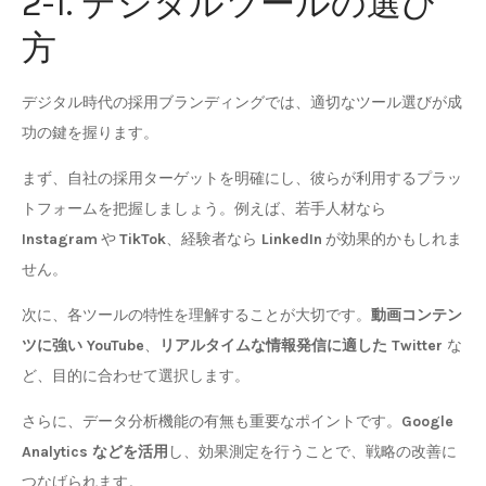
2-1. デジタルツールの選び
方
デジタル時代の採用ブランディングでは、適切なツール選びが成
功の鍵を握ります。
まず、自社の採用ターゲットを明確にし、彼らが利用するプラッ
トフォームを把握しましょう。例えば、若手人材なら
Instagram
や
TikTok
、経験者なら
LinkedIn
が効果的かもしれま
せん。
次に、各ツールの特性を理解することが大切です。
動画コンテン
ツに強い YouTube
、
リアルタイムな情報発信に適した Twitter
な
ど、目的に合わせて選択します。
さらに、データ分析機能の有無も重要なポイントです。
Google
Analytics などを活用
し、効果測定を行うことで、戦略の改善に
つなげられます。