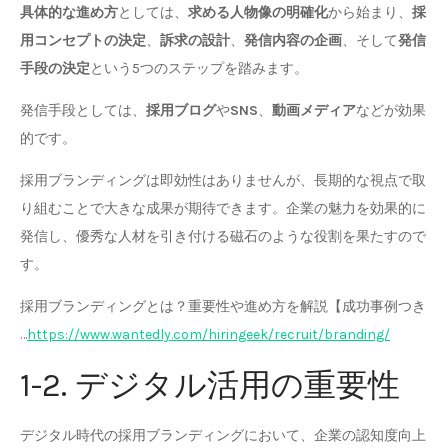
具体的な進め方
としては、
求める人物像の明確化
から始まり、
採
用コンセプトの決定
、
訴求の設計
、
発信内容の企画
、そして
発信
手段の決定
という5つのステップを踏みます。
発信手段としては、
採用ブログ
や
SNS
、
動画メディア
などが効果
的です。
採用ブランディングは即効性はありませんが、長期的な視点で取
り組むことで大きな成果が期待できます。企業の魅力を効果的に
発信し、優秀な人材を引き付ける磁石のような役割を果たすので
す。
採用ブランディングとは？重要性や進め方を解説【成功事例つき
…
https://www.wantedly.com/hiringeek/recruit/branding/
1-2. デジタル活用の重要性
デジタル時代の採用ブランディングにおいて、企業の認知度向上